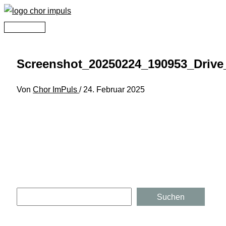
Zum
Inhalt
Hauptmenü
springen
Screenshot_20250224_190953_Drive
Von
Chor ImPuls
/
24. Februar 2025
Suchen
Suchen