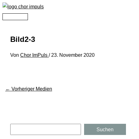
Zum
Inhalt
Hauptmenü
springen
Bild2-3
Von
Chor ImPuls
/
23. November 2020
←
Vorheriger Medien
Suchen
Suchen