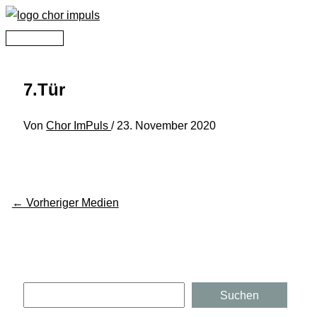
Zum
Inhalt
Hauptmenü
springen
7.Tür
Von
Chor ImPuls
/
23. November 2020
←
Vorheriger Medien
Suchen
Suchen