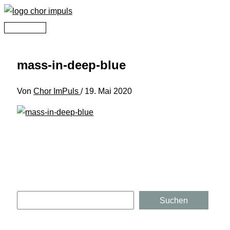
Zum
Inhalt
Hauptmenü
springen
mass-in-deep-blue
Von
Chor ImPuls
/
19. Mai 2020
Suchen
Suchen